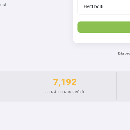
rust
Ertu þe
7,192
FELA Á FÉLAGS PRÓFÍL