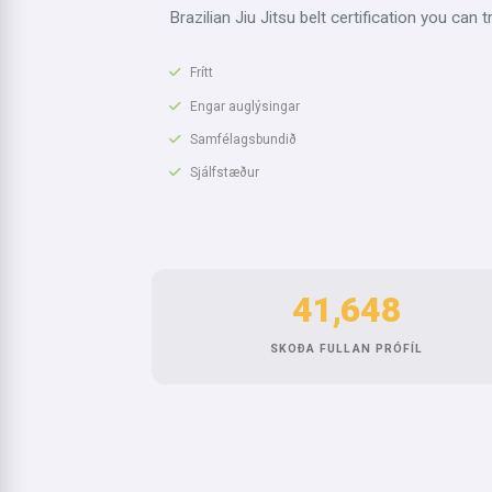
Brazilian Jiu Jitsu belt certification you can t
Frítt
Engar auglýsingar
Samfélagsbundið
Sjálfstæður
41,648
SKOÐA FULLAN PRÓFÍL