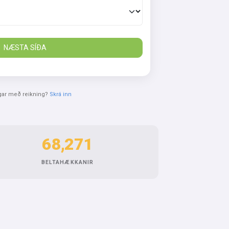
NÆSTA SÍÐA
gar með reikning?
Skrá inn
68,271
BELTAHÆKKANIR